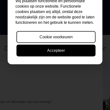
Wij plaatsen functionele en persoonlijke
cookies op onze website. Functionele
Maandag
09:00-17:30u
Vrijdag
09:00-17:30u
cookies plaatsen wij altijd, omdat deze
Dinsdag
09:00-17:30u
Zaterdag
09:00 -17:00u
noodzakelijk zijn om de website goed te laten
Woensdag
09:00-17:30u
Zondag
Gesloten
Donderdag
09:00-17:30u
functioneren en het gebruik te kunnen meten.
Cookie voorkeuren
Onze professionals staan voor u klaar
Accepteer
.
ren of uitbreiden van uw woning?