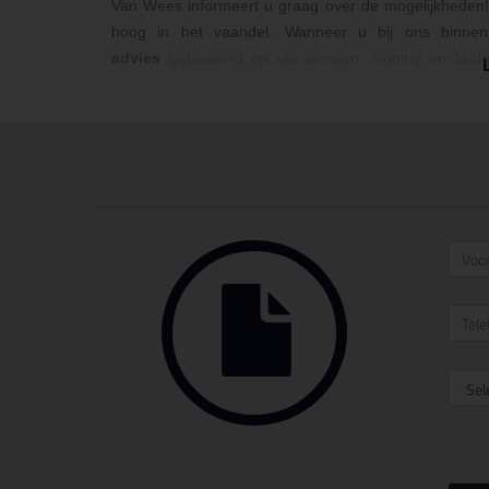
Van Wees informeert u graag over de mogelijkheden
hoog in het vaandel. Wanneer u bij ons binne
advies
gebaseerd op uw wensen, woning en budge
aluminium
, kunnen wij elk type
woning
voorzien in de j
Vanuit onze showroom in het centrum van Zeist staan
website of vraag een vrijblijvende offerte aan.