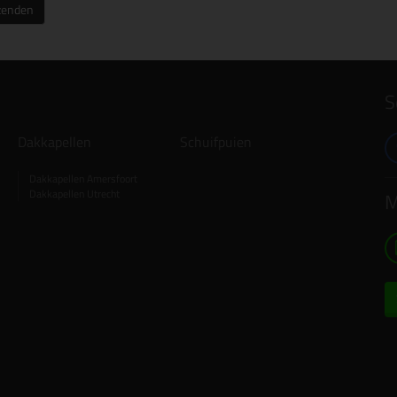
zenden
S
Dakkapellen
Schuifpuien
Dakkapellen Amersfoort
Dakkapellen Utrecht
M