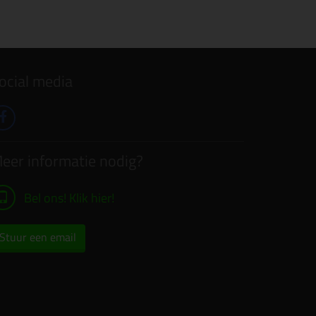
ocial media
eer informatie nodig?
Bel ons! Klik hier!
Stuur een email