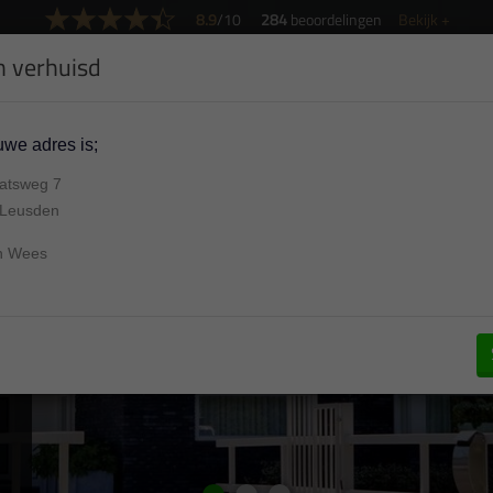
8.9
/10
284
beoordelingen
Bekijk +
jn verhuisd
Vraag een offerte aan
we adres is;
Dakkapellen
Schuifpuien
Overigen
Vacature
aatsweg 7
 Leusden
n Wees