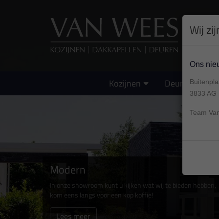
Wij zi
Ons nieu
Kozijnen
Deuren
Buitenpl
3833 AG
Team Va
Modern
In onze showroom kunt u kijken wat wij te bieden hebben,
kom eens langs voor een kop koffie!
Lees meer