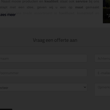
! Naast mooie producten en
kwaliteit
staat ook
service
bij ons
nstapt met een idee, geven wij u een op
maat
gemaakt
t. Door ons brede assortiment in
hardhout
,
kunststof
en
"
Lees meer
uiste stijl.
 wij dicht bij onze klanten. Vraag gerust om advies via onze
Vraag een offerte aan