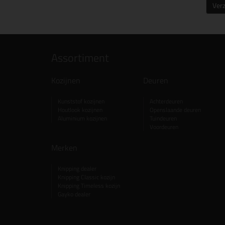
Ver
Assortiment
Kozijnen
Deuren
Kunststof kozijnen
Achterdeuren
Houtlook kozijnen
Openslaande deuren
Aluminium kozijnen
Tuindeuren
Voordeuren
Merken
Knipping dealer
Knipping Classic kozijn
Knipping Timeless kozijn
Gayko dealer