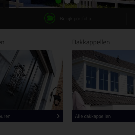
1
2
3
Bekijk portfolio
en
Dakkappellen
euren
Alle dakkappellen