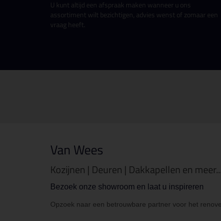
U kunt altijd een afspraak maken wanneer u ons
assortiment wilt bezichtigen, advies wenst of zomaar een
vraag heeft.
Van Wees
Kozijnen | Deuren | Dakkapellen en meer..
Bezoek onze showroom en laat u inspireren
Opzoek naar een betrouwbare partner voor het renove