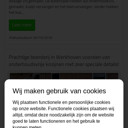
lekkage vrij gemaakt. De buitenzijde hebben we onderhoudsvrij
gemaakt, kozijn vervangen en het lood vervangen. Verder hebben
het koz...
Lees meer
Publicatiedatum 30/10/2018
Prachtige boerderij in Werkhoven voorzien van
onderhoudsvrije kozijnen met zeer speciale details!
Wij maken gebruik van cookies
Wij plaatsen functionele en persoonlijke cookies
op onze website. Functionele cookies plaatsen wij
Deze mooie boederij in Werkhoven hebben wij voorzien van zeer
altijd, omdat deze noodzakelijk zijn om de website
duurzame kozijnen. De kozijnen zijn uitgevoerd met een isolatie
goed te laten functioneren en het gebruik te
waarde van Uw 1.2 en hebben exact de details die de boederij
kunnen meten.