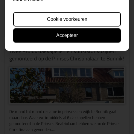
nodig hee...
Lees meer
Cookie voorkeuren
Publicatiedatum 18/10/2018
Accepteer
Twee Prolux dakkapellen en kunststof kozijnen
gemonteerd op de Prinses Christinalaan te Bunnik!
De mond tot mond reclame in prinsessen wijk te Bunnik gaat
maar door. Waar we inmiddels al 6 dakkapellen hebben
gemonteerd in de Prinses Beatrixlaan hebben we nu de Prinses
Christinalaan gevonden....