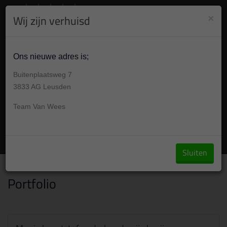
8.9
/10
284
beoordelingen
Bekijk +
×
Wij zijn verhuisd
030 304 001 7
Vandaag op afspraak 09:00 -17:00u
Ons nieuwe adres is;
Buitenplaatsweg 7
3833 AG Leusden
Team Van Wees
Vraag een offerte aan
Sluiten
Over ons
/
Portfolio
Portfolio