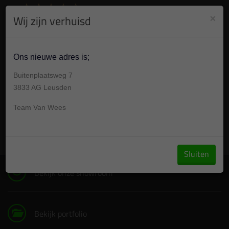
8.9
/10
284
beoordelingen
Bekijk +
×
Wij zijn verhuisd
030 304 001 7
Gesloten , morgen op afspraak van 09:00 -17:00u
Ons nieuwe adres is;
Buitenplaatsweg 7
3833 AG Leusden
Team Van Wees
Vraag een offerte aan
Sluiten
Bekijk onze showroom
Bekijk portfolio