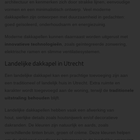
architectuur en kenmerken zich door strakke lijnen, eenvoudige
vormen en een minimalistisch ontwerp. Veel moderne
dakkapellen zijn ontworpen met duurzaamheid in gedachten:
goed geïsoleerd, onderhoudsarm en energiezuinig.
Moderne dakkapellen kunnen daarnaast worden uitgerust met
innovatieve technologieën
, zoals geïntegreerde zonwering,
elektrische ramen en slimme ventilatiesystemen.
Landelijke dakkapel in Utrecht
Een landelijke dakkapel kan een prachtige toevoeging zijn aan
een traditioneel of landelijk huis in Utrecht. Extra ruimte en
karakter wordt toegevoegd aan de woning, terwijl de
traditionele
uitstraling behouden
blijft.
Landelijke dakkapellen hebben vaak een afwerking van
hout, sierlijke details zoals houtsnijwerk en/of decoratieve
dakranden. De kleuren zijn natuurlijk en aards, zoals
verschillende tinten bruin, groen of crème. Deze kleuren helpen
om de dakkapel naadloos te integreren in de landelijke omgeving.