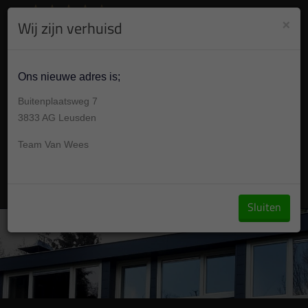
8.9
/10
284
beoordelingen
Bekijk +
×
Wij zijn verhuisd
030 304 001 7
Gesloten , morgen op afspraak van Geslotenu
Ons nieuwe adres is;
Buitenplaatsweg 7
3833 AG Leusden
Team Van Wees
Vraag een offerte aan
Sluiten