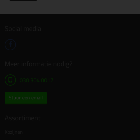
Social media
Meer informatie nodig?
030 304 0017
Stuur een email
Assortiment
Kozijnen