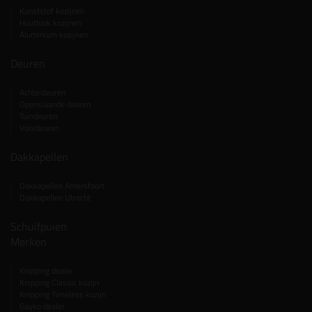
Kunststof kozijnen
Houtlook kozijnen
Aluminium kozijnen
Deuren
Achterdeuren
Openslaande deuren
Tuindeuren
Voordeuren
Dakkapellen
Dakkapellen Amersfoort
Dakkapellen Utrecht
Schuifpuien
Merken
Knipping dealer
Knipping Classic kozijn
Knipping Timeless kozijn
Gayko dealer