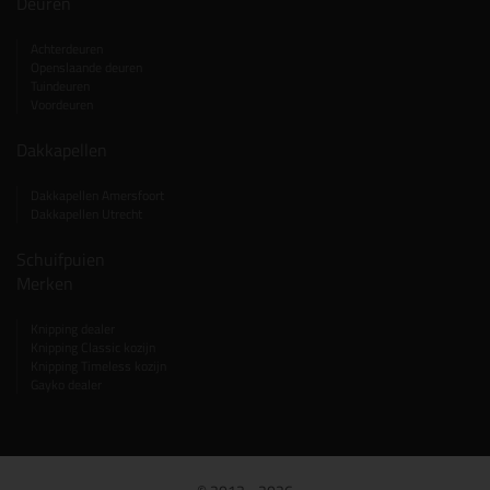
Deuren
Achterdeuren
Openslaande deuren
Tuindeuren
Voordeuren
Dakkapellen
Dakkapellen Amersfoort
Dakkapellen Utrecht
Schuifpuien
Merken
Knipping dealer
Knipping Classic kozijn
Knipping Timeless kozijn
Gayko dealer