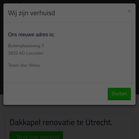
8.9
/10
284
beoordelingen
Bekijk +
×
Wij zijn verhuisd
030 304 001 7
Gesloten , morgen op afspraak van Geslotenu
Ons nieuwe adres is;
Buitenplaatsweg 7
3833 AG Leusden
Team Van Wees
Vraag een offerte aan
Sluiten
Over ons
/
Portfolio
/
Dakkapel renovatie te Utrecht.
Dakkapel renovatie te Utrecht.
Terug naar overzicht