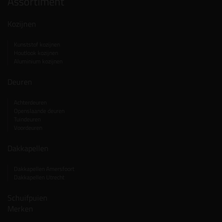
Assortiment
Kozijnen
Kunststof kozijnen
Houtlook kozijnen
Aluminium kozijnen
Deuren
Achterdeuren
Openslaande deuren
Tuindeuren
Voordeuren
Dakkapellen
Dakkapellen Amersfoort
Dakkapellen Utrecht
Schuifpuien
Merken