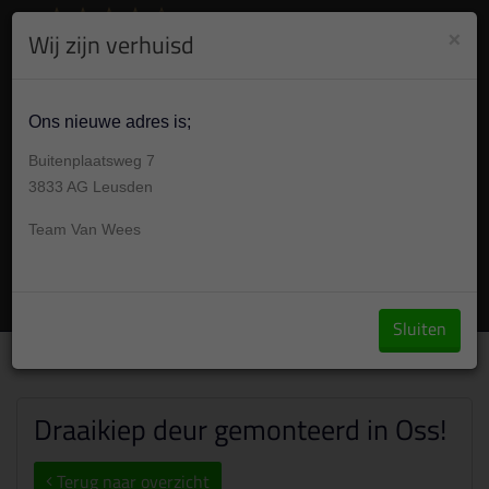
8.9
/10
284
beoordelingen
Bekijk +
×
Wij zijn verhuisd
030 304 001 7
Vandaag op afspraak 09:00-17:30u
Ons nieuwe adres is;
Buitenplaatsweg 7
3833 AG Leusden
Team Van Wees
Vraag een offerte aan
Sluiten
Over ons
/
Portfolio
/
Draaikiep deur gemonteerd in Oss!
Draaikiep deur gemonteerd in Oss!
Terug naar overzicht