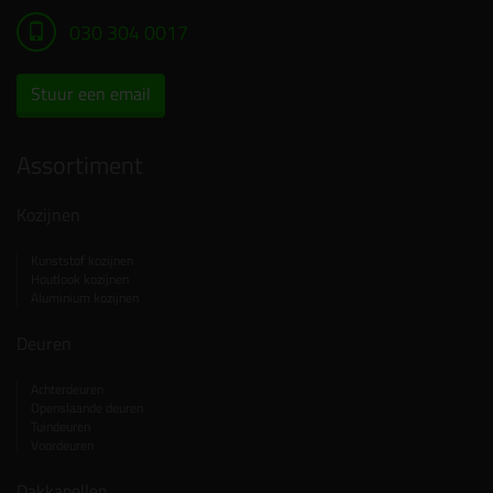
030 304 0017
Stuur een email
Assortiment
Kozijnen
Kunststof kozijnen
Houtlook kozijnen
Aluminium kozijnen
Deuren
Achterdeuren
Openslaande deuren
Tuindeuren
Voordeuren
Dakkapellen