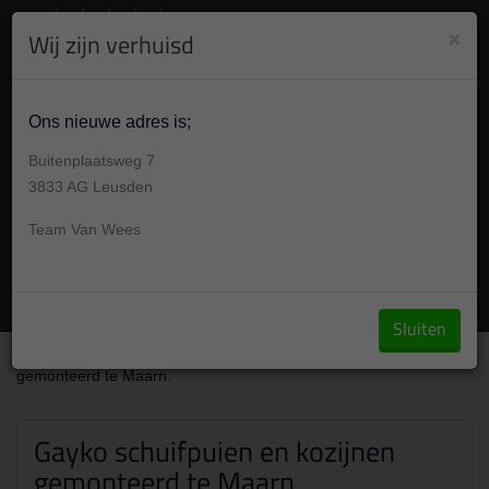
8.9
/10
284
beoordelingen
Bekijk +
×
Wij zijn verhuisd
030 304 001 7
Gesloten , morgen op afspraak van Geslotenu
Ons nieuwe adres is;
Buitenplaatsweg 7
3833 AG Leusden
Team Van Wees
Vraag een offerte aan
Sluiten
Over ons
/
Portfolio
/
Gayko schuifpuien en kozijnen
gemonteerd te Maarn.
Gayko schuifpuien en kozijnen
gemonteerd te Maarn.