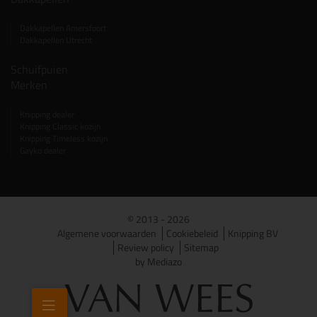
Dakkapellen Amersfoort
Dakkapellen Utrecht
Schuifpuien
Merken
Knipping dealer
Knipping Classic kozijn
Knipping Timeless kozijn
Gayko dealer
© 2013 - 2026
Algemene voorwaarden
Cookiebeleid
Knipping BV
Review policy
Sitemap
by Mediazo