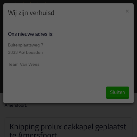
8.9
/10
284
beoordelingen
Bekijk +
×
Wij zijn verhuisd
030 304 001 7
Gesloten , morgen op afspraak van 09:00-17:30u
Ons nieuwe adres is;
Buitenplaatsweg 7
3833 AG Leusden
Team Van Wees
Vraag een offerte aan
Sluiten
Over ons
/
Portfolio
/
Knipping prolux dakkapel geplaatst te
Amersfoort.
Knipping prolux dakkapel geplaatst
te Amersfoort.