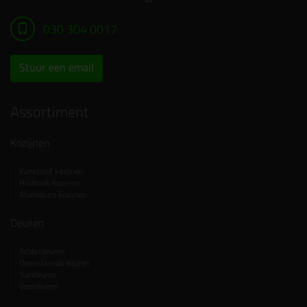
030 304 0017
Stuur een email
Assortiment
Kozijnen
Kunststof kozijnen
Houtlook kozijnen
Aluminium kozijnen
Deuren
Achterdeuren
Openslaande deuren
Tuindeuren
Voordeuren