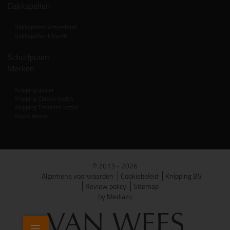
Dakkapellen
Dakkapellen Amersfoort
Dakkapellen Utrecht
Schuifpuien
Merken
Knipping dealer
Knipping Classic kozijn
Knipping Timeless kozijn
Gayko dealer
© 2013 - 2026
Algemene voorwaarden
Cookiebeleid
Knipping BV
Review policy
Sitemap
by Mediazo