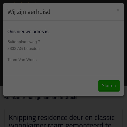
8.9
/10
284
beoordelingen
Bekijk +
×
Wij zijn verhuisd
030 304 001 7
Gesloten, Vandaag op afspraak 09:00-17:30u
Ons nieuwe adres is;
Buitenplaatsweg 7
3833 AG Leusden
Team Van Wees
Vraag een offerte aan
Sluiten
Over ons
/
Portfolio
/
Knipping residence deur en classic
woonkamer raam gemonteerd te Utrecht.
Knipping residence deur en classic
woonkamer raam gemonteerd te