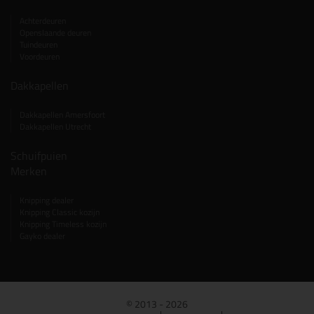
Achterdeuren
Openslaande deuren
Tuindeuren
Voordeuren
Dakkapellen
Dakkapellen Amersfoort
Dakkapellen Utrecht
Schuifpuien
Merken
Knipping dealer
Knipping Classic kozijn
Knipping Timeless kozijn
Gayko dealer
© 2013 - 2026