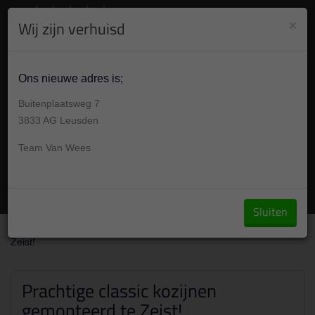
8.9
/10
284
beoordelingen
Bekijk +
×
Wij zijn verhuisd
030 304 001 7
Vandaag op afspraak 09:00 -17:00u
Ons nieuwe adres is;
Buitenplaatsweg 7
3833 AG Leusden
Team Van Wees
Vraag een offerte aan
Sluiten
Over ons
/
Portfolio
/
Prachtige classic kozijnen gemonteerd te
Zeist!
Prachtige classic kozijnen
gemonteerd te Zeist!