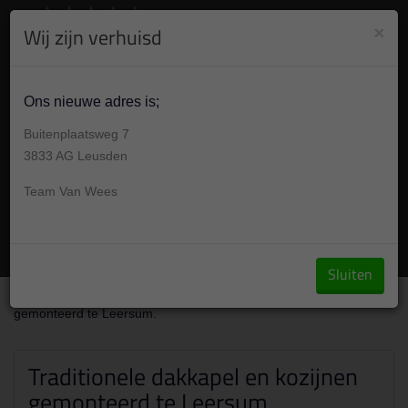
8.9
/10
284
beoordelingen
Bekijk +
×
Wij zijn verhuisd
030 304 001 7
Vandaag op afspraak 09:00 -17:00u
Ons nieuwe adres is;
Buitenplaatsweg 7
3833 AG Leusden
Team Van Wees
Vraag een offerte aan
Sluiten
Over ons
/
Portfolio
/
Traditionele dakkapel en kozijnen
gemonteerd te Leersum.
Traditionele dakkapel en kozijnen
gemonteerd te Leersum.