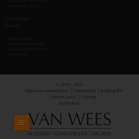
Dakkapellen Amersfoort
Dakkapellen Utrecht
Schuifpuien
Merken
Knipping dealer
Knipping Classic kozijn
Knipping Timeless kozijn
Gayko dealer
© 2013 - 2026
Algemene voorwaarden
Cookiebeleid
Knipping BV
Review policy
Sitemap
by Mediazo