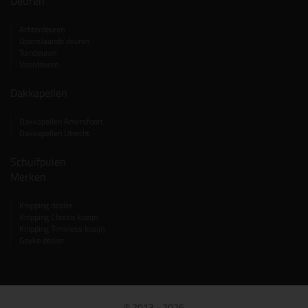
Deuren
Achterdeuren
Openslaande deuren
Tuindeuren
Voordeuren
Dakkapellen
Dakkapellen Amersfoort
Dakkapellen Utrecht
Schuifpuien
Merken
Knipping dealer
Knipping Classic kozijn
Knipping Timeless kozijn
Gayko dealer
© 2013 - 2026