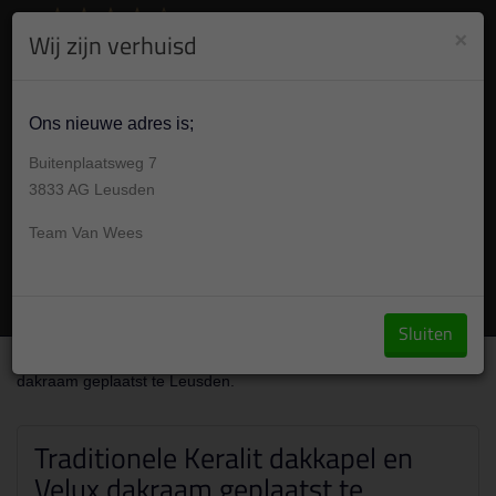
8.9
/10
284
beoordelingen
Bekijk +
×
Wij zijn verhuisd
030 304 001 7
Gesloten , morgen op afspraak van 09:00 -17:00u
Ons nieuwe adres is;
Buitenplaatsweg 7
3833 AG Leusden
Team Van Wees
Vraag een offerte aan
Sluiten
Over ons
/
Portfolio
/
Traditionele Keralit dakkapel en Velux
dakraam geplaatst te Leusden.
Traditionele Keralit dakkapel en
Velux dakraam geplaatst te