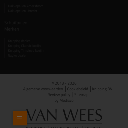
Dakkapellen Amersfoort
Dakkapellen Utrecht
Schuifpuien
Merken
Knipping dealer
Knipping Classic kozijn
Knipping Timeless kozijn
Gayko dealer
© 2013 - 2026
Algemene voorwaarden
Cookiebeleid
Knipping BV
Review policy
Sitemap
by Mediazo