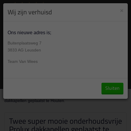
8.9
/10
284
beoordelingen
Bekijk +
×
Wij zijn verhuisd
030 304 001 7
Vandaag op afspraak 09:00-17:30u
Ons nieuwe adres is;
Buitenplaatsweg 7
3833 AG Leusden
Team Van Wees
Vraag een offerte aan
Sluiten
Over ons
/
Portfolio
/
Twee super mooie onderhoudsvrije Prolux
dakkapellen geplaatst te Houten.
Twee super mooie onderhoudsvrije
Prolux dakkapellen geplaatst te