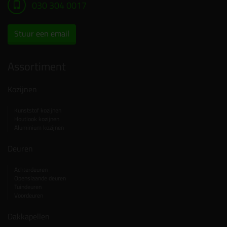
030 304 0017
Stuur een email
Assortiment
Kozijnen
Kunststof kozijnen
Houtlook kozijnen
Aluminium kozijnen
Deuren
Achterdeuren
Openslaande deuren
Tuindeuren
Voordeuren
Dakkapellen