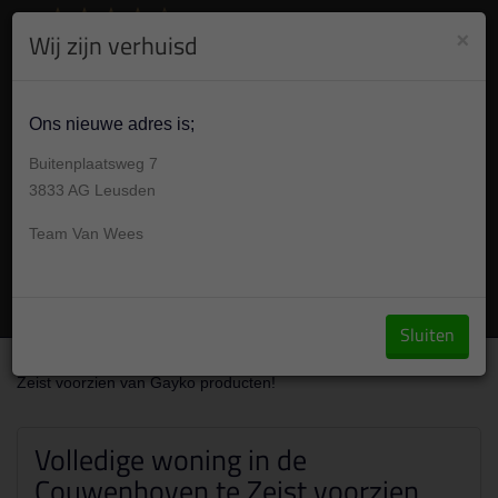
8.9
/10
284
beoordelingen
Bekijk +
×
Wij zijn verhuisd
030 304 001 7
Vandaag op afspraak 09:00 -17:00u
Ons nieuwe adres is;
Buitenplaatsweg 7
3833 AG Leusden
Team Van Wees
Vraag een offerte aan
Sluiten
Over ons
/
Portfolio
/
Volledige woning in de Couwenhoven te
Zeist voorzien van Gayko producten!
Volledige woning in de
Couwenhoven te Zeist voorzien